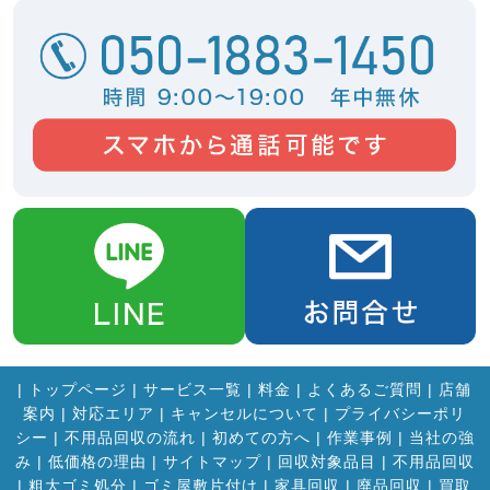
|
トップページ
|
サービス一覧
|
料金
|
よくあるご質問
|
店舗
案内
|
対応エリア
|
キャンセルについて
|
プライバシーポリ
シー
|
不用品回収の流れ
|
初めての方へ
|
作業事例
|
当社の強
み
|
低価格の理由
|
サイトマップ
|
回収対象品目
|
不用品回収
|
粗大ゴミ処分
|
ゴミ屋敷片付け
|
家具回収
|
廃品回収
|
買取