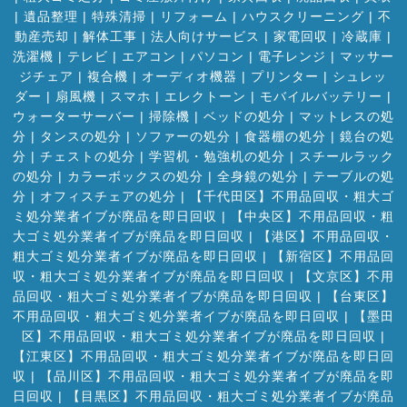
|
遺品整理
|
特殊清掃
|
リフォーム
|
ハウスクリーニング
|
不
動産売却
|
解体工事
|
法人向けサービス
|
家電回収
|
冷蔵庫
|
洗濯機
|
テレビ
|
エアコン
|
パソコン
|
電子レンジ
|
マッサー
ジチェア
|
複合機
|
オーディオ機器
|
プリンター
|
シュレッ
ダー
|
扇風機
|
スマホ
|
エレクトーン
|
モバイルバッテリー
|
ウォーターサーバー
|
掃除機
|
ベッドの処分
|
マットレスの処
分
|
タンスの処分
|
ソファーの処分
|
食器棚の処分
|
鏡台の処
分
|
チェストの処分
|
学習机・勉強机の処分
|
スチールラック
の処分
|
カラーボックスの処分
|
全身鏡の処分
|
テーブルの処
分
|
オフィスチェアの処分
|
【千代田区】不用品回収・粗大ゴ
ミ処分業者イブが廃品を即日回収
|
【中央区】不用品回収・粗
大ゴミ処分業者イブが廃品を即日回収
|
【港区】不用品回収・
粗大ゴミ処分業者イブが廃品を即日回収
|
【新宿区】不用品回
収・粗大ゴミ処分業者イブが廃品を即日回収
|
【文京区】不用
品回収・粗大ゴミ処分業者イブが廃品を即日回収
|
【台東区】
不用品回収・粗大ゴミ処分業者イブが廃品を即日回収
|
【墨田
区】不用品回収・粗大ゴミ処分業者イブが廃品を即日回収
|
【江東区】不用品回収・粗大ゴミ処分業者イブが廃品を即日回
収
|
【品川区】不用品回収・粗大ゴミ処分業者イブが廃品を即
日回収
|
【目黒区】不用品回収・粗大ゴミ処分業者イブが廃品