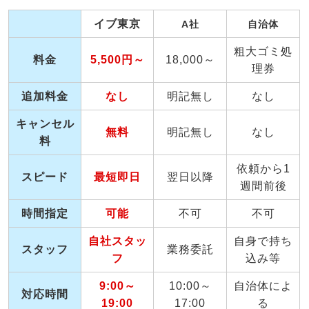
イブ東京
A社
自治体
粗大ゴミ処
料金
5,500円～
18,000～
理券
追加料金
なし
明記無し
なし
キャンセル
無料
明記無し
なし
料
依頼から1
スピード
最短即日
翌日以降
週間前後
時間指定
可能
不可
不可
自社スタッ
自身で持ち
スタッフ
業務委託
フ
込み等
9:00～
10:00～
自治体によ
対応時間
19:00
17:00
る