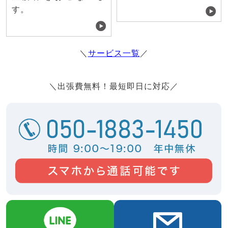
す。
＼
サービス一覧
／
＼出張費無料！最短即日に対応／