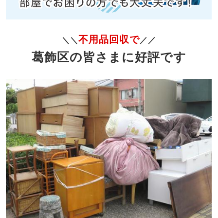
不用品回収で
＼＼
／／
葛飾区の皆さまに好評です