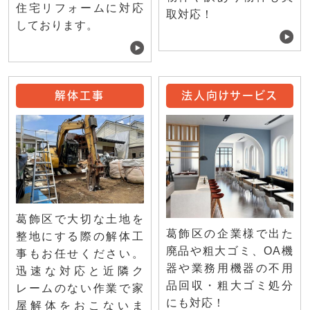
住宅リフォームに対応
取対応！
しております。
解体工事
法人向けサービス
葛飾区で大切な土地を
葛飾区の企業様で出た
整地にする際の解体工
廃品や粗大ゴミ、OA機
事もお任せください。
器や業務用機器の不用
迅速な対応と近隣ク
品回収・粗大ゴミ処分
レームのない作業で家
にも対応！
屋解体をおこないま