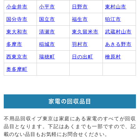
小金井市
小平市
日野市
東村山市
国分寺市
国立市
福生市
狛江市
東大和市
清瀬市
東久留米市
武蔵村山市
多摩市
稲城市
羽村市
あきる野市
西東京市
瑞穂町
日の出町
檜原村
奥多摩町
家電の回収品目
不用品回収イブ東京は家庭にある家電のすべてが回収
品目となります。下記はあくまでも一部ですので、記
載のない品目もお気軽にお問合せください。