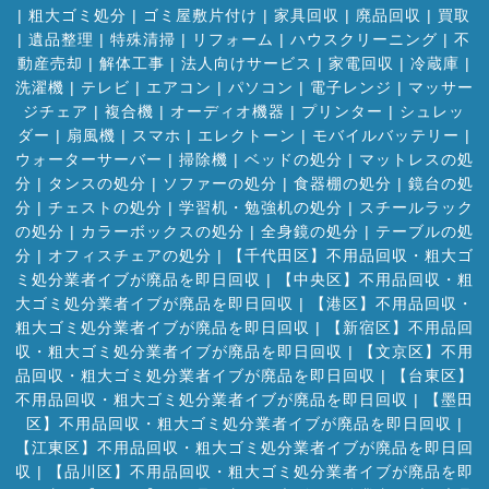
|
粗大ゴミ処分
|
ゴミ屋敷片付け
|
家具回収
|
廃品回収
|
買取
|
遺品整理
|
特殊清掃
|
リフォーム
|
ハウスクリーニング
|
不
動産売却
|
解体工事
|
法人向けサービス
|
家電回収
|
冷蔵庫
|
洗濯機
|
テレビ
|
エアコン
|
パソコン
|
電子レンジ
|
マッサー
ジチェア
|
複合機
|
オーディオ機器
|
プリンター
|
シュレッ
ダー
|
扇風機
|
スマホ
|
エレクトーン
|
モバイルバッテリー
|
ウォーターサーバー
|
掃除機
|
ベッドの処分
|
マットレスの処
分
|
タンスの処分
|
ソファーの処分
|
食器棚の処分
|
鏡台の処
分
|
チェストの処分
|
学習机・勉強机の処分
|
スチールラック
の処分
|
カラーボックスの処分
|
全身鏡の処分
|
テーブルの処
分
|
オフィスチェアの処分
|
【千代田区】不用品回収・粗大ゴ
ミ処分業者イブが廃品を即日回収
|
【中央区】不用品回収・粗
大ゴミ処分業者イブが廃品を即日回収
|
【港区】不用品回収・
粗大ゴミ処分業者イブが廃品を即日回収
|
【新宿区】不用品回
収・粗大ゴミ処分業者イブが廃品を即日回収
|
【文京区】不用
品回収・粗大ゴミ処分業者イブが廃品を即日回収
|
【台東区】
不用品回収・粗大ゴミ処分業者イブが廃品を即日回収
|
【墨田
区】不用品回収・粗大ゴミ処分業者イブが廃品を即日回収
|
【江東区】不用品回収・粗大ゴミ処分業者イブが廃品を即日回
収
|
【品川区】不用品回収・粗大ゴミ処分業者イブが廃品を即