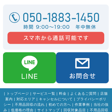
|
トップページ
|
サービス一覧
|
料金
|
よくあるご質問
|
店舗
案内
|
対応エリア
|
キャンセルについて
|
プライバシーポリ
シー
|
不用品回収の流れ
|
初めての方へ
|
作業事例
|
当社の強
み
|
低価格の理由
|
サイトマップ
|
回収対象品目
|
不用品回収