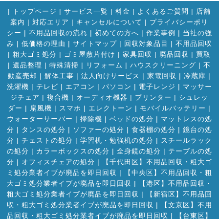
|
トップページ
|
サービス一覧
|
料金
|
よくあるご質問
|
店舗
案内
|
対応エリア
|
キャンセルについて
|
プライバシーポリ
シー
|
不用品回収の流れ
|
初めての方へ
|
作業事例
|
当社の強
み
|
低価格の理由
|
サイトマップ
|
回収対象品目
|
不用品回収
|
粗大ゴミ処分
|
ゴミ屋敷片付け
|
家具回収
|
廃品回収
|
買取
|
遺品整理
|
特殊清掃
|
リフォーム
|
ハウスクリーニング
|
不
動産売却
|
解体工事
|
法人向けサービス
|
家電回収
|
冷蔵庫
|
洗濯機
|
テレビ
|
エアコン
|
パソコン
|
電子レンジ
|
マッサー
ジチェア
|
複合機
|
オーディオ機器
|
プリンター
|
シュレッ
ダー
|
扇風機
|
スマホ
|
エレクトーン
|
モバイルバッテリー
|
ウォーターサーバー
|
掃除機
|
ベッドの処分
|
マットレスの処
分
|
タンスの処分
|
ソファーの処分
|
食器棚の処分
|
鏡台の処
分
|
チェストの処分
|
学習机・勉強机の処分
|
スチールラック
の処分
|
カラーボックスの処分
|
全身鏡の処分
|
テーブルの処
分
|
オフィスチェアの処分
|
【千代田区】不用品回収・粗大ゴ
ミ処分業者イブが廃品を即日回収
|
【中央区】不用品回収・粗
大ゴミ処分業者イブが廃品を即日回収
|
【港区】不用品回収・
粗大ゴミ処分業者イブが廃品を即日回収
|
【新宿区】不用品回
収・粗大ゴミ処分業者イブが廃品を即日回収
|
【文京区】不用
品回収・粗大ゴミ処分業者イブが廃品を即日回収
|
【台東区】