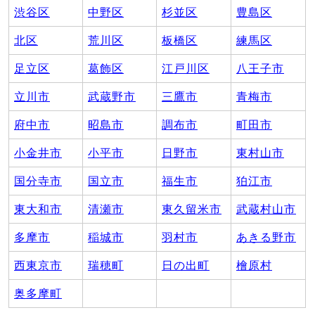
渋谷区
中野区
杉並区
豊島区
北区
荒川区
板橋区
練馬区
足立区
葛飾区
江戸川区
八王子市
立川市
武蔵野市
三鷹市
青梅市
府中市
昭島市
調布市
町田市
小金井市
小平市
日野市
東村山市
国分寺市
国立市
福生市
狛江市
東大和市
清瀬市
東久留米市
武蔵村山市
多摩市
稲城市
羽村市
あきる野市
西東京市
瑞穂町
日の出町
檜原村
奥多摩町