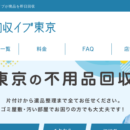
イブが廃品を即日回収
ス一覧
料金
FAQ
店