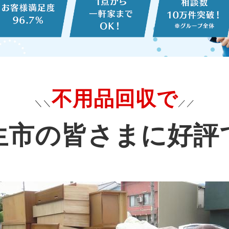
不用品回収で
＼＼
／／
生市の皆さまに好評