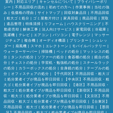
案内
|
対応エリア
|
キャンセルについて
|
プライバシーポリ
シー
|
不用品回収の流れ
|
初めての方へ
|
作業事例
|
当社の強
み
|
低価格の理由
|
サイトマップ
|
回収対象品目
|
不用品回収
|
粗大ゴミ処分
|
ゴミ屋敷片付け
|
家具回収
|
廃品回収
|
買取
|
遺品整理
|
特殊清掃
|
リフォーム
|
ハウスクリーニング
|
不
動産売却
|
解体工事
|
法人向けサービス
|
家電回収
|
冷蔵庫
|
洗濯機
|
テレビ
|
エアコン
|
パソコン
|
電子レンジ
|
マッサー
ジチェア
|
複合機
|
オーディオ機器
|
プリンター
|
シュレッ
ダー
|
扇風機
|
スマホ
|
エレクトーン
|
モバイルバッテリー
|
ウォーターサーバー
|
掃除機
|
ベッドの処分
|
マットレスの処
分
|
タンスの処分
|
ソファーの処分
|
食器棚の処分
|
鏡台の処
分
|
チェストの処分
|
学習机・勉強机の処分
|
スチールラック
の処分
|
カラーボックスの処分
|
全身鏡の処分
|
テーブルの処
分
|
オフィスチェアの処分
|
【千代田区】不用品回収・粗大ゴ
ミ処分業者イブが廃品を即日回収
|
【中央区】不用品回収・粗
大ゴミ処分業者イブが廃品を即日回収
|
【港区】不用品回収・
粗大ゴミ処分業者イブが廃品を即日回収
|
【新宿区】不用品回
収・粗大ゴミ処分業者イブが廃品を即日回収
|
【文京区】不用
品回収・粗大ゴミ処分業者イブが廃品を即日回収
|
【台東区】
不用品回収・粗大ゴミ処分業者イブが廃品を即日回収
|
【墨田
区】不用品回収・粗大ゴミ処分業者イブが廃品を即日回収
|