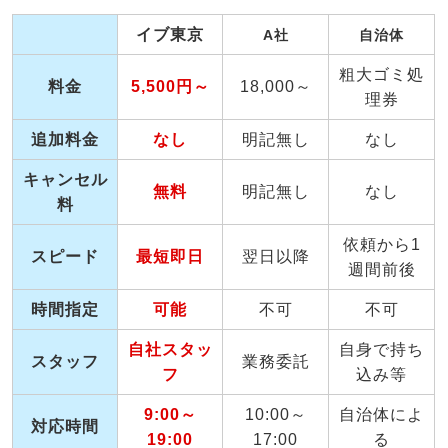
イブ東京
A社
自治体
粗大ゴミ処
料金
5,500円～
18,000～
理券
追加料金
なし
明記無し
なし
キャンセル
無料
明記無し
なし
料
依頼から1
スピード
最短即日
翌日以降
週間前後
時間指定
可能
不可
不可
自社スタッ
自身で持ち
スタッフ
業務委託
フ
込み等
9:00～
10:00～
自治体によ
対応時間
19:00
17:00
る