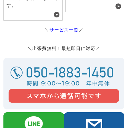
す。
＼
サービス一覧
／
＼出張費無料！最短即日に対応／