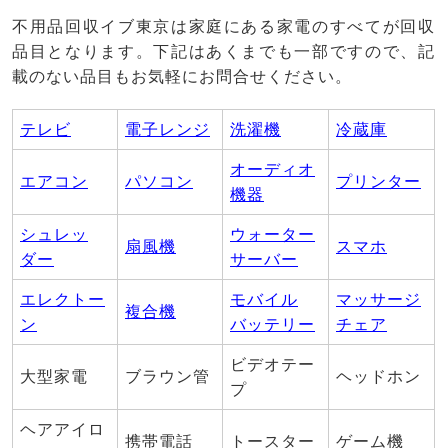
不用品回収イブ東京は家庭にある家電のすべてが回収
品目となります。下記はあくまでも一部ですので、記
載のない品目もお気軽にお問合せください。
テレビ
電子レンジ
洗濯機
冷蔵庫
オーディオ
エアコン
パソコン
プリンター
機器
シュレッ
ウォーター
扇風機
スマホ
ダー
サーバー
エレクトー
モバイル
マッサージ
複合機
ン
バッテリー
チェア
ビデオテー
大型家電
ブラウン管
ヘッドホン
プ
ヘアアイロ
携帯電話
トースター
ゲーム機