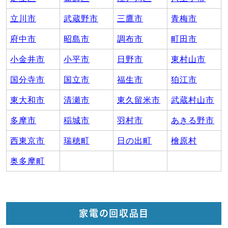
立川市
武蔵野市
三鷹市
青梅市
府中市
昭島市
調布市
町田市
小金井市
小平市
日野市
東村山市
国分寺市
国立市
福生市
狛江市
東大和市
清瀬市
東久留米市
武蔵村山市
多摩市
稲城市
羽村市
あきる野市
西東京市
瑞穂町
日の出町
檜原村
奥多摩町
家電の回収品目