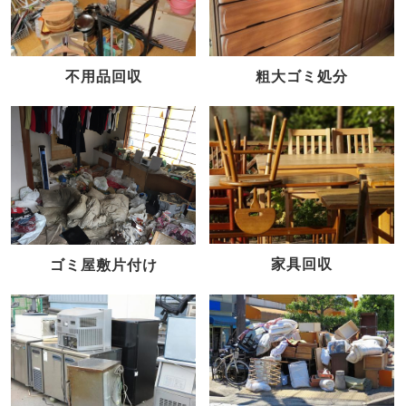
不用品回収
粗大ゴミ処分
家具回収
ゴミ屋敷片付け