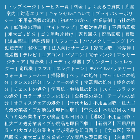
|
トップページ
|
サービス一覧
|
料金
|
よくあるご質問
|
店舗
案内
|
対応エリア
|
キャンセルについて
|
プライバシーポリ
シー
|
不用品回収の流れ
|
初めての方へ
|
作業事例
|
当社の強
み
|
低価格の理由
|
サイトマップ
|
回収対象品目
|
不用品回収
|
粗大ゴミ処分
|
ゴミ屋敷片付け
|
家具回収
|
廃品回収
|
買取
|
遺品整理
|
特殊清掃
|
リフォーム
|
ハウスクリーニング
|
不
動産売却
|
解体工事
|
法人向けサービス
|
家電回収
|
冷蔵庫
|
洗濯機
|
テレビ
|
エアコン
|
パソコン
|
電子レンジ
|
マッサー
ジチェア
|
複合機
|
オーディオ機器
|
プリンター
|
シュレッ
ダー
|
扇風機
|
スマホ
|
エレクトーン
|
モバイルバッテリー
|
ウォーターサーバー
|
掃除機
|
ベッドの処分
|
マットレスの処
分
|
タンスの処分
|
ソファーの処分
|
食器棚の処分
|
鏡台の処
分
|
チェストの処分
|
学習机・勉強机の処分
|
スチールラック
の処分
|
カラーボックスの処分
|
全身鏡の処分
|
テーブルの処
分
|
オフィスチェアの処分
|
【千代田区】不用品回収・粗大ゴ
ミ処分業者イブが廃品を即日回収
|
【中央区】不用品回収・粗
大ゴミ処分業者イブが廃品を即日回収
|
【港区】不用品回収・
粗大ゴミ処分業者イブが廃品を即日回収
|
【新宿区】不用品回
収・粗大ゴミ処分業者イブが廃品を即日回収
|
【文京区】不用
品回収・粗大ゴミ処分業者イブが廃品を即日回収
|
【台東区】