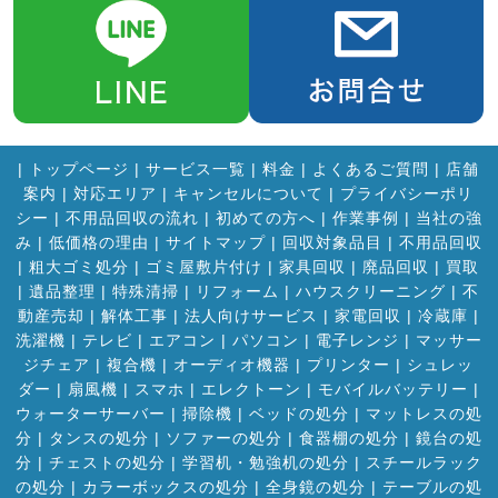
|
トップページ
|
サービス一覧
|
料金
|
よくあるご質問
|
店舗
案内
|
対応エリア
|
キャンセルについて
|
プライバシーポリ
シー
|
不用品回収の流れ
|
初めての方へ
|
作業事例
|
当社の強
み
|
低価格の理由
|
サイトマップ
|
回収対象品目
|
不用品回収
|
粗大ゴミ処分
|
ゴミ屋敷片付け
|
家具回収
|
廃品回収
|
買取
|
遺品整理
|
特殊清掃
|
リフォーム
|
ハウスクリーニング
|
不
動産売却
|
解体工事
|
法人向けサービス
|
家電回収
|
冷蔵庫
|
洗濯機
|
テレビ
|
エアコン
|
パソコン
|
電子レンジ
|
マッサー
ジチェア
|
複合機
|
オーディオ機器
|
プリンター
|
シュレッ
ダー
|
扇風機
|
スマホ
|
エレクトーン
|
モバイルバッテリー
|
ウォーターサーバー
|
掃除機
|
ベッドの処分
|
マットレスの処
分
|
タンスの処分
|
ソファーの処分
|
食器棚の処分
|
鏡台の処
分
|
チェストの処分
|
学習机・勉強机の処分
|
スチールラック
の処分
|
カラーボックスの処分
|
全身鏡の処分
|
テーブルの処