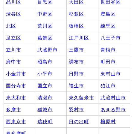
品川区
目黒区
大田区
世田谷区
渋谷区
中野区
杉並区
豊島区
北区
荒川区
板橋区
練馬区
足立区
葛飾区
江戸川区
八王子市
立川市
武蔵野市
三鷹市
青梅市
府中市
昭島市
調布市
町田市
小金井市
小平市
日野市
東村山市
国分寺市
国立市
福生市
狛江市
東大和市
清瀬市
東久留米市
武蔵村山市
多摩市
稲城市
羽村市
あきる野市
西東京市
瑞穂町
日の出町
檜原村
奥多摩町