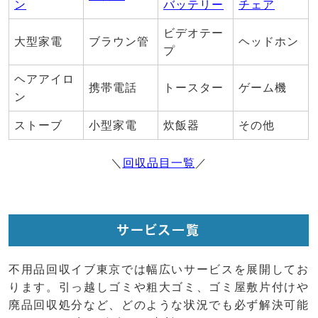
ン
バッテリー
チェア
ビデオテー
大型家電
ブラウン管
ヘッドホン
プ
ヘアアイロ
携帯電話
トースター
ゲーム機
ン
ストーブ
小型家電
炊飯器
その他
＼
回収品目一覧
／
サービス一覧
不用品回収イブ東京では幅広いサービスを展開してお
ります。引っ越しゴミや粗大ゴミ、ゴミ屋敷片付けや
廃品回収処分など、どのような状況でも必ず解決可能