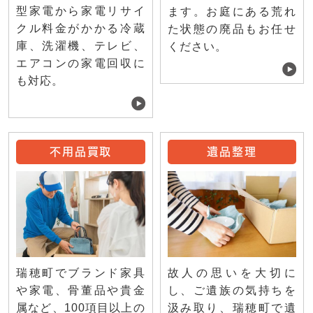
型家電から家電リサイ
ます。お庭にある荒れ
クル料金がかかる冷蔵
た状態の廃品もお任せ
庫、洗濯機、テレビ、
ください。
エアコンの家電回収に
も対応。
不用品買取
遺品整理
瑞穂町でブランド家具
故人の思いを大切に
や家電、骨董品や貴金
し、ご遺族の気持ちを
属など、100項目以上の
汲み取り、瑞穂町で遺