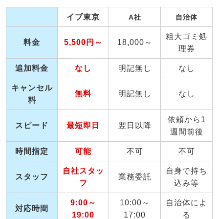
イブ東京
A社
自治体
粗大ゴミ処
料金
5,500円～
18,000～
理券
追加料金
なし
明記無し
なし
キャンセル
無料
明記無し
なし
料
依頼から1
スピード
最短即日
翌日以降
週間前後
時間指定
可能
不可
不可
自社スタッ
自身で持ち
スタッフ
業務委託
フ
込み等
9:00～
10:00～
自治体によ
対応時間
19:00
17:00
る