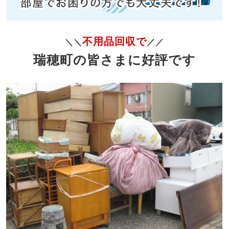
不用品回収で
＼＼
／／
瑞穂町の皆さまに好評です