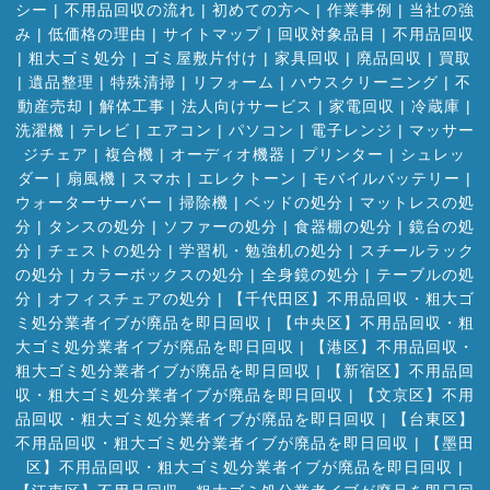
シー
|
不用品回収の流れ
|
初めての方へ
|
作業事例
|
当社の強
み
|
低価格の理由
|
サイトマップ
|
回収対象品目
|
不用品回収
|
粗大ゴミ処分
|
ゴミ屋敷片付け
|
家具回収
|
廃品回収
|
買取
|
遺品整理
|
特殊清掃
|
リフォーム
|
ハウスクリーニング
|
不
動産売却
|
解体工事
|
法人向けサービス
|
家電回収
|
冷蔵庫
|
洗濯機
|
テレビ
|
エアコン
|
パソコン
|
電子レンジ
|
マッサー
ジチェア
|
複合機
|
オーディオ機器
|
プリンター
|
シュレッ
ダー
|
扇風機
|
スマホ
|
エレクトーン
|
モバイルバッテリー
|
ウォーターサーバー
|
掃除機
|
ベッドの処分
|
マットレスの処
分
|
タンスの処分
|
ソファーの処分
|
食器棚の処分
|
鏡台の処
分
|
チェストの処分
|
学習机・勉強机の処分
|
スチールラック
の処分
|
カラーボックスの処分
|
全身鏡の処分
|
テーブルの処
分
|
オフィスチェアの処分
|
【千代田区】不用品回収・粗大ゴ
ミ処分業者イブが廃品を即日回収
|
【中央区】不用品回収・粗
大ゴミ処分業者イブが廃品を即日回収
|
【港区】不用品回収・
粗大ゴミ処分業者イブが廃品を即日回収
|
【新宿区】不用品回
収・粗大ゴミ処分業者イブが廃品を即日回収
|
【文京区】不用
品回収・粗大ゴミ処分業者イブが廃品を即日回収
|
【台東区】
不用品回収・粗大ゴミ処分業者イブが廃品を即日回収
|
【墨田
区】不用品回収・粗大ゴミ処分業者イブが廃品を即日回収
|