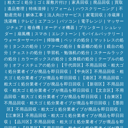
|
粗大ゴミ処分
|
ゴミ屋敷片付け
|
家具回収
|
廃品回収
|
買取
|
遺品整理
|
特殊清掃
|
リフォーム
|
ハウスクリーニング
|
不
動産売却
|
解体工事
|
法人向けサービス
|
家電回収
|
冷蔵庫
|
洗濯機
|
テレビ
|
エアコン
|
パソコン
|
電子レンジ
|
マッサー
ジチェア
|
複合機
|
オーディオ機器
|
プリンター
|
シュレッ
ダー
|
扇風機
|
スマホ
|
エレクトーン
|
モバイルバッテリー
|
ウォーターサーバー
|
掃除機
|
ベッドの処分
|
マットレスの処
分
|
タンスの処分
|
ソファーの処分
|
食器棚の処分
|
鏡台の処
分
|
チェストの処分
|
学習机・勉強机の処分
|
スチールラック
の処分
|
カラーボックスの処分
|
全身鏡の処分
|
テーブルの処
分
|
オフィスチェアの処分
|
【千代田区】不用品回収・粗大ゴ
ミ処分業者イブが廃品を即日回収
|
【中央区】不用品回収・粗
大ゴミ処分業者イブが廃品を即日回収
|
【港区】不用品回収・
粗大ゴミ処分業者イブが廃品を即日回収
|
【新宿区】不用品回
収・粗大ゴミ処分業者イブが廃品を即日回収
|
【文京区】不用
品回収・粗大ゴミ処分業者イブが廃品を即日回収
|
【台東区】
不用品回収・粗大ゴミ処分業者イブが廃品を即日回収
|
【墨田
区】不用品回収・粗大ゴミ処分業者イブが廃品を即日回収
|
【江東区】不用品回収・粗大ゴミ処分業者イブが廃品を即日回
収
|
【品川区】不用品回収・粗大ゴミ処分業者イブが廃品を即
日回収
|
【目黒区】不用品回収・粗大ゴミ処分業者イブが廃品