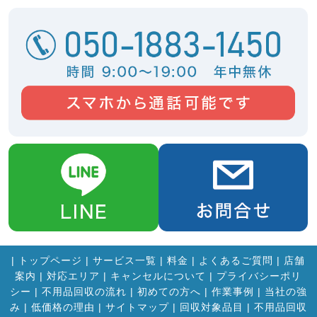
|
トップページ
|
サービス一覧
|
料金
|
よくあるご質問
|
店舗
案内
|
対応エリア
|
キャンセルについて
|
プライバシーポリ
シー
|
不用品回収の流れ
|
初めての方へ
|
作業事例
|
当社の強
み
|
低価格の理由
|
サイトマップ
|
回収対象品目
|
不用品回収